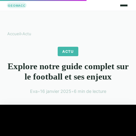
Accueil
›
Actu
ACTU
Explore notre guide complet sur
le football et ses enjeux
Eva
•
16 janvier 2025
•
6 min de lecture