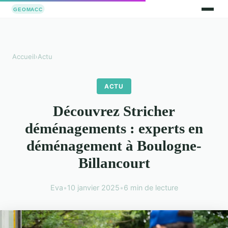
Accueil
›
Actu
ACTU
Découvrez Stricher
déménagements : experts en
déménagement à Boulogne-
Billancourt
Eva
•
10 janvier 2025
•
6 min de lecture