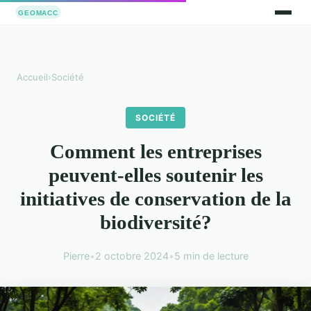
Accueil
›
Société
SOCIÉTÉ
Comment les entreprises
peuvent-elles soutenir les
initiatives de conservation de la
biodiversité?
Pierre
•
2 octobre 2024
•
5 min de lecture