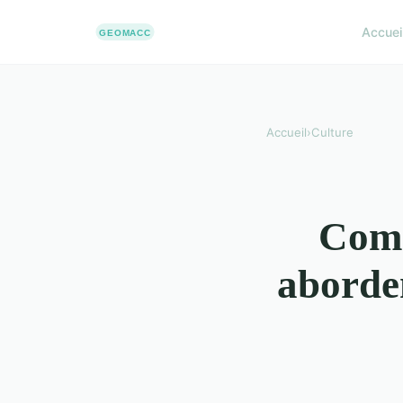
Accuei
Accueil
›
Culture
Comm
aborden