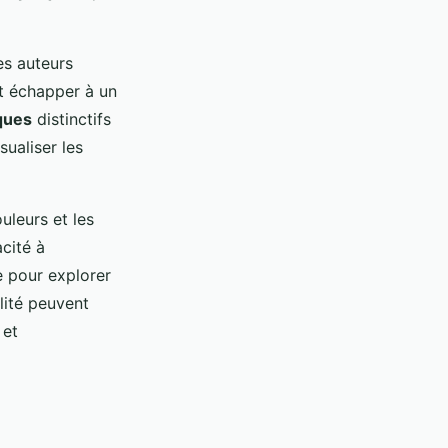
es auteurs
t échapper à un
ques
distinctifs
ualiser les
uleurs et les
cité à
e pour explorer
alité peuvent
 et