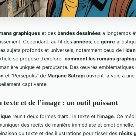
mans graphiques
et des
bandes dessinées
a longtemps é
tissement. Cependant, au fil des
années
, ce
genre
artistiqu
des sujets profonds et universels, notamment ceux de l’
iden
article se propose d’explorer
comment les romans graphiq
manière unique et percutante. Des œuvres emblématique
an
et "Persepolis" de
Marjane Satrapi
ouvrent la voie à une 
uellement captivante.
 texte et de l’image : un outil puissant
ique
réunit deux formes d’
art
: le texte et l’
image
. Ce médi
niquer des récits de manière immédiate et émotionnelle.
binaison du texte et des illustrations pour tisser des
récits 