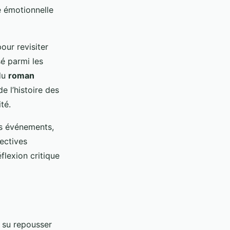
é émotionnelle
our revisiter
sé parmi les
 du
roman
e l’histoire des
té.
s événements,
pectives
flexion critique
 su repousser