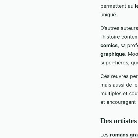
permettent au
l
unique.
D’autres auteu
l’histoire conte
comics
, sa pro
graphique
. Moo
super-héros, que
Ces œuvres perm
mais aussi de le
multiples et sou
et encouragent 
Des artistes
Les
romans gra