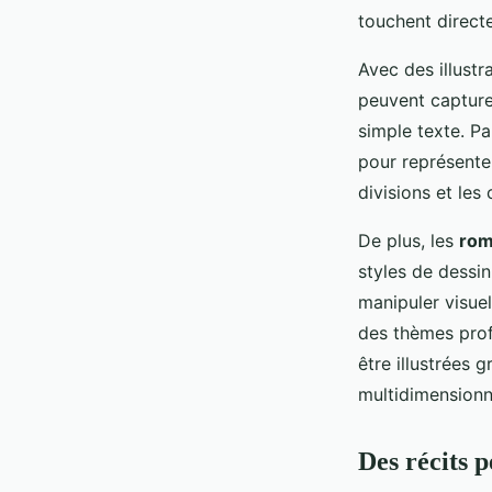
touchent direct
Avec des illustr
peuvent capture
simple texte. P
pour représenter
divisions et les
De plus, les
rom
styles de dessi
manipuler visue
des thèmes profo
être illustrées 
multidimensionn
Des récits p