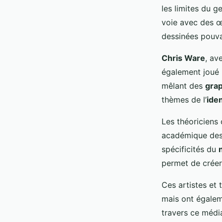
les limites du g
voie avec des œ
dessinées pouvai
Chris Ware
, av
également joué u
mêlant des
gra
thèmes de l’
iden
Les théoricien
académique de
spécificités du
permet de crée
Ces artistes et 
mais ont égalem
travers ce média