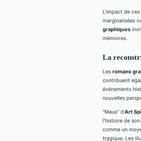
L’impact de ces 
marginalisées o
graphiques
invi
mémoires.
La reconstr
Les
romans gra
contribuent éga
événements histo
nouvelles perspe
"Maus" d’
Art Sp
l’histoire de so
comme un moyen
tragique. Les il