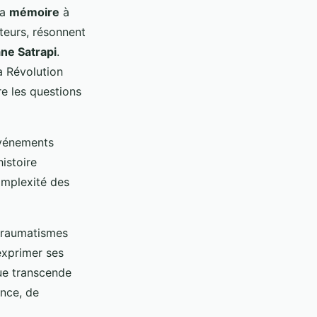
la
mémoire
à
uteurs, résonnent
ne Satrapi
.
a Révolution
re les questions
événements
histoire
omplexité des
traumatismes
xprimer ses
e transcende
ance, de