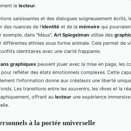
ement le
lecteur
.
ations saisissantes et des dialogues soigneusement écrits, l
r des nuances de l’
identité
et de la
mémoire
qui pourraien
ar exemple, dans "Maus",
Art Spiegelman
utilise des
graphi
 différentes ethnies sous forme animale. Cela permet de vis
 conflits identitaires avec une clarté frappante.
ans graphiques
peuvent jouer avec la mise en page, les co
n pour refléter des états émotionnels complexes. Cette capa
llement l’information donne aux créateurs une liberté uniqu
nds. Les transitions entre les souvenirs, les rêves et la ré
graphiquement, offrant au
lecteur
une expérience immersive
elle.
ersonnels à la portée universelle