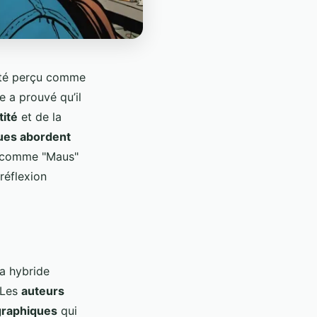
té perçu comme
e a prouvé qu’il
tité
et de la
ues abordent
s comme "Maus"
réflexion
a hybride
 Les
auteurs
graphiques
qui