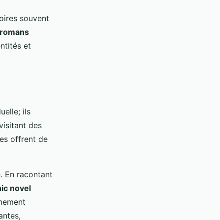
toires souvent
romans
ntités et
elle; ils
visitant des
es offrent de
 En racontant
ic novel
énement
antes,