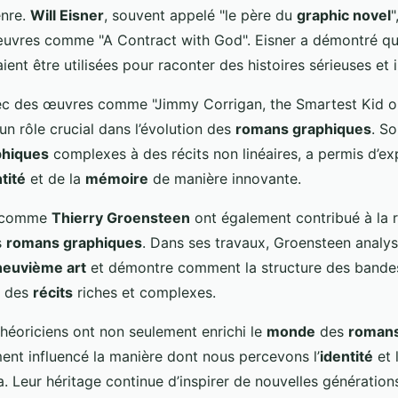
enre.
Will Eisner
, souvent appelé "le père du
graphic novel
"
uvres comme "A Contract with God". Eisner a démontré qu
ent être utilisées pour raconter des histoires sérieuses et 
ec des œuvres comme "Jimmy Corrigan, the Smartest Kid on
n rôle crucial dans l’évolution des
romans graphiques
. So
phiques
complexes à des récits non linéaires, a permis d’exp
tité
et de la
mémoire
de manière innovante.
s comme
Thierry Groensteen
ont également contribué à la 
s
romans graphiques
. Dans ses travaux, Groensteen analys
neuvième art
et démontre comment la structure des bande
r des
récits
riches et complexes.
théoriciens ont non seulement enrichi le
monde
des
romans
ent influencé la manière dont nous percevons l’
identité
et 
. Leur héritage continue d’inspirer de nouvelles générations