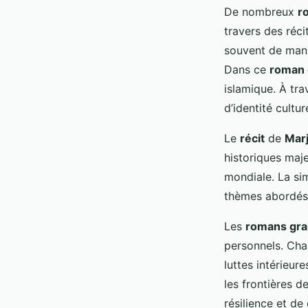
De nombreux
r
travers des réci
souvent de mani
Dans ce
roman 
islamique. À tra
d’identité cultu
Le
récit
de
Marj
historiques majeu
mondiale. La sim
thèmes abordés
Les
romans gra
personnels. Char
luttes intérieure
les frontières d
résilience et de 