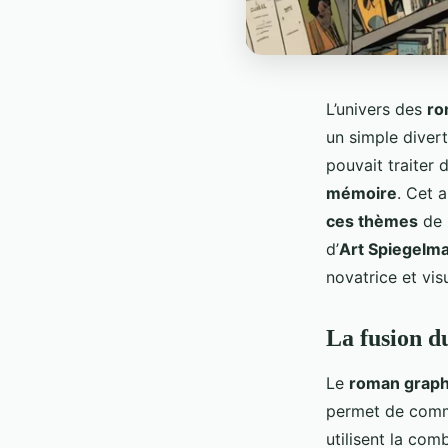
L’univers des
ro
un simple diver
pouvait traiter 
mémoire
. Cet 
ces thèmes
de 
d’
Art Spiegelm
novatrice et vis
La fusion du
Le
roman graph
permet de commu
utilisent la com