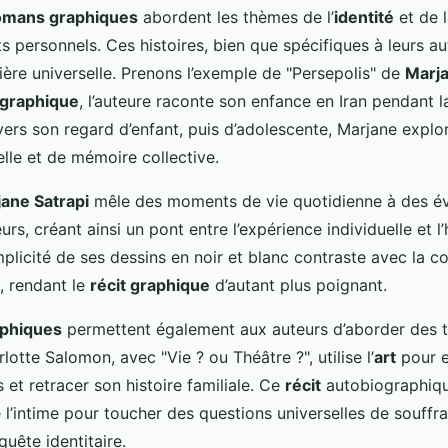
omans graphiques
abordent les thèmes de l’
identité
et de 
ts personnels. Ces histoires, bien que spécifiques à leurs a
ère universelle. Prenons l’exemple de "Persepolis" de
Marja
graphique
, l’auteure raconte son enfance en Iran pendant l
vers son regard d’enfant, puis d’adolescente, Marjane explo
relle et de mémoire collective.
ane Satrapi
mêle des moments de vie quotidienne à des 
rs, créant ainsi un pont entre l’expérience individuelle et l’
plicité de ses dessins en noir et blanc contraste avec la c
, rendant le
récit graphique
d’autant plus poignant.
phiques
permettent également aux auteurs d’aborder des 
lotte Salomon, avec "Vie ? ou Théâtre ?", utilise l’
art
pour e
s et retracer son histoire familiale. Ce
récit
autobiographiqu
e l’intime pour toucher des questions universelles de souffr
quête identitaire.