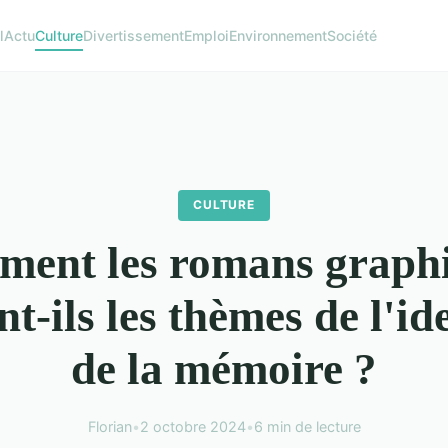
l
Actu
Culture
Divertissement
Emploi
Environnement
Société
CULTURE
ent les romans graph
t-ils les thèmes de l'ide
de la mémoire ?
Florian
•
2 octobre 2024
•
6 min de lecture