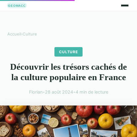
Accueil
›
Culture
CULTURE
Découvrir les trésors cachés de
la culture populaire en France
Florian
•
28 août 2024
•
4 min de lecture