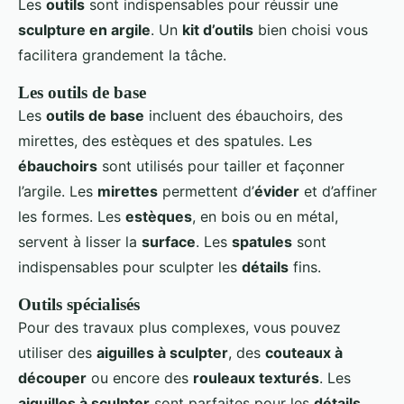
Les
outils
sont indispensables pour réussir une
sculpture en argile
. Un
kit d’outils
bien choisi vous
facilitera grandement la tâche.
Les outils de base
Les
outils de base
incluent des ébauchoirs, des
mirettes, des estèques et des spatules. Les
ébauchoirs
sont utilisés pour tailler et façonner
l’argile. Les
mirettes
permettent d’
évider
et d’affiner
les formes. Les
estèques
, en bois ou en métal,
servent à lisser la
surface
. Les
spatules
sont
indispensables pour sculpter les
détails
fins.
Outils spécialisés
Pour des travaux plus complexes, vous pouvez
utiliser des
aiguilles à sculpter
, des
couteaux à
découper
ou encore des
rouleaux texturés
. Les
aiguilles à sculpter
sont parfaites pour les
détails