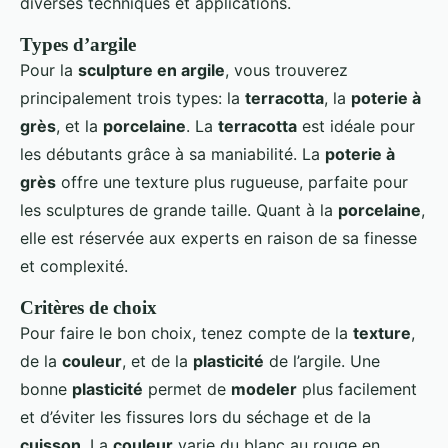
diverses techniques et applications.
Types d’argile
Pour la
sculpture en argile
, vous trouverez
principalement trois types: la
terracotta
, la
poterie à
grès
, et la
porcelaine
. La
terracotta
est idéale pour
les débutants grâce à sa maniabilité. La
poterie à
grès
offre une texture plus rugueuse, parfaite pour
les sculptures de grande taille. Quant à la
porcelaine
,
elle est réservée aux experts en raison de sa finesse
et complexité.
Critères de choix
Pour faire le bon choix, tenez compte de la
texture
,
de la
couleur
, et de la
plasticité
de l’argile. Une
bonne
plasticité
permet de
modeler
plus facilement
et d’éviter les fissures lors du séchage et de la
cuisson
. La
couleur
varie du blanc au rouge en