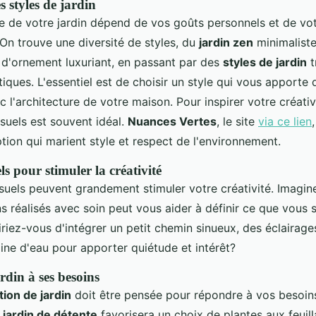
 styles de jardin
le de votre jardin dépend de vos goûts personnels et de vo
On trouve une diversité de styles, du
jardin zen
minimaliste
n d'ornement luxuriant, en passant par des
styles de jardin
t
iques. L'essentiel est de choisir un style qui vous apporte d
 l'architecture de votre maison. Pour inspirer votre créativ
suels est souvent idéal.
Nuances Vertes
, le site
via ce lien
tion qui marient style et respect de l'environnement.
s pour stimuler la créativité
suels peuvent grandement stimuler votre créativité. Imagine
s réalisés avec soin peut vous aider à définir ce que vous 
riez-vous d'intégrer un petit chemin sinueux, des éclairages
ne d'eau pour apporter quiétude et intérêt?
rdin à ses besoins
ion de jardin
doit être pensée pour répondre à vos besoins
n
jardin de détente
favorisera un choix de plantes aux feuil