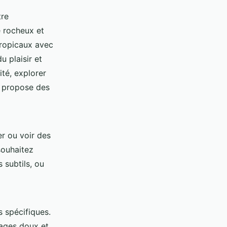
tre
 rocheux et
ropicaux avec
u plaisir et
ité, explorer
, propose des
r ou voir des
souhaitez
 subtils, ou
 spécifiques.
lages doux et