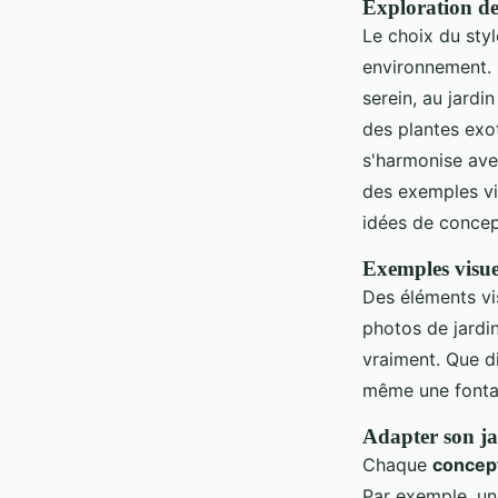
Exploration des
Le choix du sty
environnement. 
serein, au jardi
des plantes exot
s'harmonise avec
des exemples vi
idées de concep
Exemples visuel
Des éléments vi
photos de jardin
vraiment. Que di
même une fontai
Adapter son ja
Chaque
concept
Par exemple, u