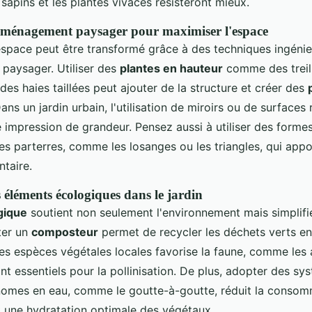
s sapins et les plantes vivaces résisteront mieux.
aménagement paysager pour maximiser l'espace
space peut être transformé grâce à des techniques ingéni
paysager. Utiliser des
plantes en hauteur
comme des treill
des haies taillées peut ajouter de la structure et créer des
Dans un jardin urbain, l'utilisation de miroirs ou de surfaces
 impression de grandeur. Pensez aussi à utiliser des form
es parterres, comme les losanges ou les triangles, qui appo
ntaire.
 éléments écologiques dans le jardin
gique
soutient non seulement l'environnement mais simplif
uter un
composteur
permet de recycler les déchets verts en
des espèces végétales locales favorise la faune, comme les a
ont essentiels pour la pollinisation. De plus, adopter des sy
omes en eau, comme le goutte-à-goutte, réduit la consom
t une hydratation optimale des végétaux.