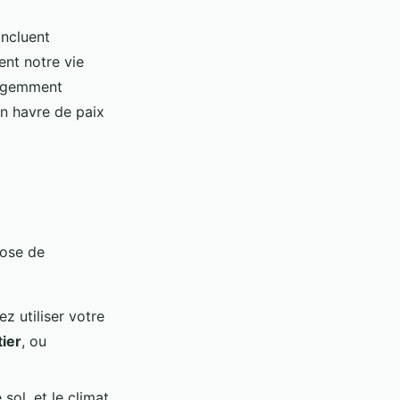
incluent
ent notre vie
lligemment
un havre de paix
ose de
 utiliser votre
tier
, ou
sol, et le climat