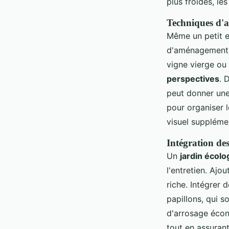
plus froides, le
Techniques d'
Même un petit e
d'aménagement 
vigne vierge ou 
perspectives
. 
peut donner une
pour organiser l
visuel suppléme
Intégration des
Un
jardin écolo
l'entretien. Ajo
riche. Intégrer 
papillons, qui s
d'arrosage écon
tout en assuran