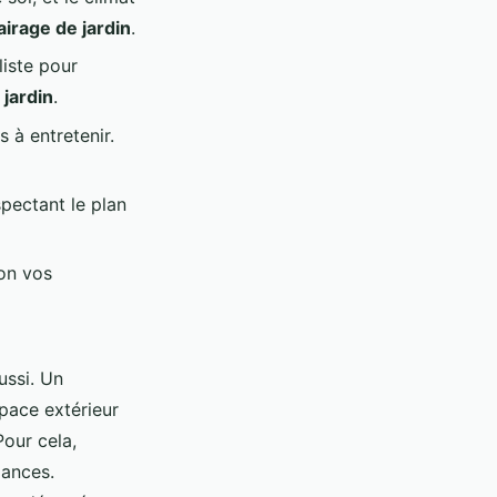
airage de jardin
.
liste pour
 jardin
.
 à entretenir.
spectant le plan
lon vos
ussi. Un
pace extérieur
Pour cela,
iances.