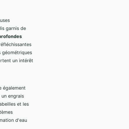
euses
is garnis de
profondes
 réfléchissantes
es géométriques
rtent un intérêt
ie également
 un engrais
beilles et les
stèmes
mation d'eau