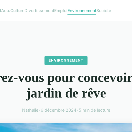
l
Actu
Culture
Divertissement
Emploi
Environnement
Société
ENVIRONNEMENT
rez-vous pour concevoir
jardin de rêve
Nathalie
•
6 décembre 2024
•
5 min de lecture