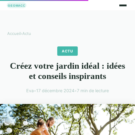
Accueil
›
Actu
ACTU
Créez votre jardin idéal : idées
et conseils inspirants
Eva
•
17 décembre 2024
•
7 min de lecture