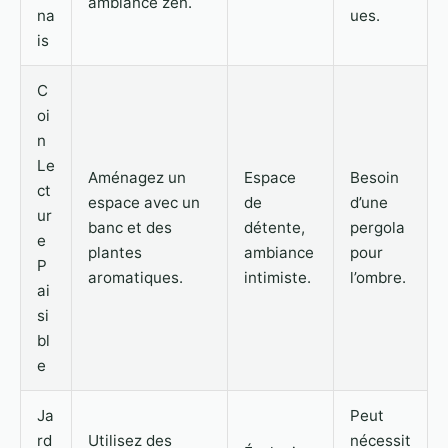
ambiance zen.
na
ues.
is
C
oi
n
Le
Aménagez un
Espace
Besoin
ct
espace avec un
de
d’une
ur
banc et des
détente,
pergola
e
plantes
ambiance
pour
P
aromatiques.
intimiste.
l’ombre.
ai
si
bl
e
Ja
Peut
rd
Utilisez des
nécessit