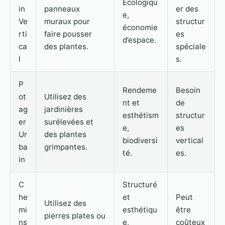
Écologiqu
in
panneaux
er des
e,
Ve
muraux pour
structur
économie
rti
faire pousser
es
d’espace.
ca
des plantes.
spéciale
l
s.
P
Rendeme
Besoin
ot
Utilisez des
nt et
de
ag
jardinières
esthétism
structur
er
surélevées et
e,
es
Ur
des plantes
biodiversi
vertical
ba
grimpantes.
té.
es.
in
C
Structuré
he
et
Peut
Utilisez des
mi
esthétiqu
être
pierres plates ou
ns
e,
coûteux