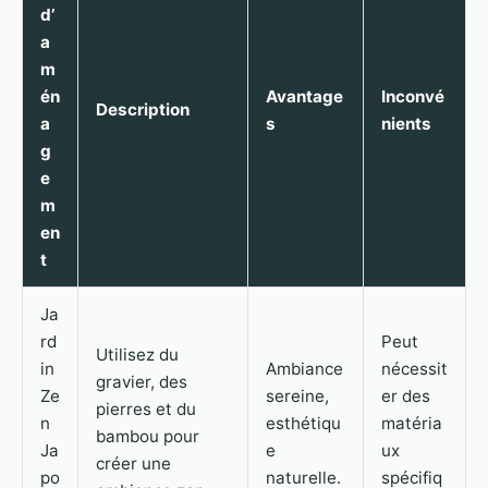
d’
a
m
én
Avantage
Inconvé
Description
a
s
nients
g
e
m
en
t
Ja
rd
Peut
Utilisez du
in
Ambiance
nécessit
gravier, des
Ze
sereine,
er des
pierres et du
n
esthétiqu
matéria
bambou pour
Ja
e
ux
créer une
po
naturelle.
spécifiq